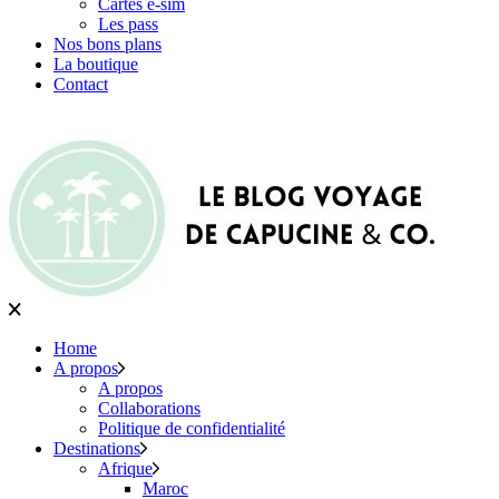
Cartes e-sim
Les pass
Nos bons plans
La boutique
Contact
Home
A propos
A propos
Collaborations
Politique de confidentialité
Destinations
Afrique
Maroc