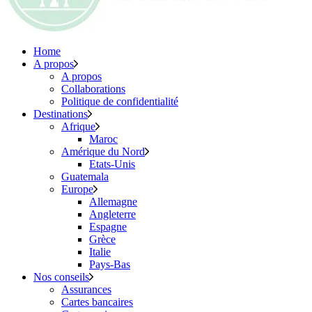
Home
A propos
A propos
Collaborations
Politique de confidentialité
Destinations
Afrique
Maroc
Amérique du Nord
Etats-Unis
Guatemala
Europe
Allemagne
Angleterre
Espagne
Grèce
Italie
Pays-Bas
Nos conseils
Assurances
Cartes bancaires