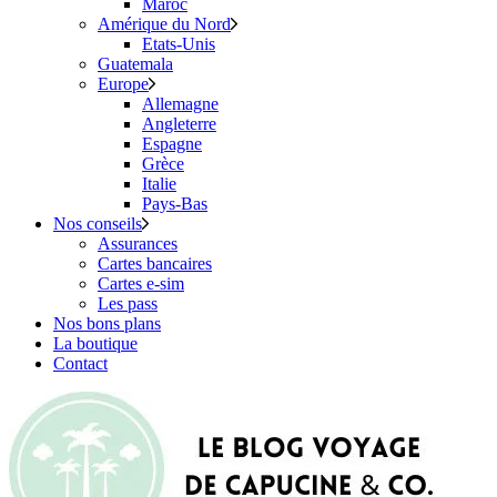
Maroc
Amérique du Nord
Etats-Unis
Guatemala
Europe
Allemagne
Angleterre
Espagne
Grèce
Italie
Pays-Bas
Nos conseils
Assurances
Cartes bancaires
Cartes e-sim
Les pass
Nos bons plans
La boutique
Contact