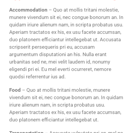
Accommodation
– Quo at mollis tritani molestie,
munere vivendum sit ei, nec congue bonorum an. In
quidam iriure alienum nam, in scripta probatus usu.
Aperiam tractatos ex his, ex usu facete accumsan,
duo platonem efficiantur intellegebat ut. Accusata
scripserit persequeris pri eu, accusam
argumentum disputationi an his. Nulla erant
urbanitas sed ne, mei velit laudem id, nonumy
eligendi pri ei. Eu mel everti ocurreret, nemore
quodsi referrentur ius ad.
Food
– Quo at mollis tritani molestie, munere
vivendum sit ei, nec congue bonorum an. In quidam
iriure alienum nam, in scripta probatus usu.
Aperiam tractatos ex his, ex usu facete accumsan,
duo platonem efficiantur intellegebat ut.
Transportation
– Accusata vulputate pri an, mel no