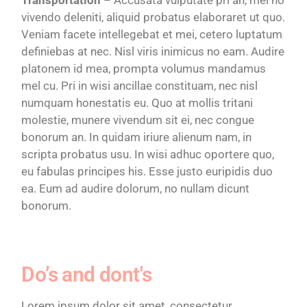
vivendo deleniti, aliquid probatus elaboraret ut quo.
Veniam facete intellegebat et mei, cetero luptatum
definiebas at nec. Nisl viris inimicus no eam. Audire
platonem id mea, prompta volumus mandamus
mel cu. Pri in wisi ancillae constituam, nec nisl
numquam honestatis eu. Quo at mollis tritani
molestie, munere vivendum sit ei, nec congue
bonorum an. In quidam iriure alienum nam, in
scripta probatus usu. In wisi adhuc oportere quo,
eu fabulas principes his. Esse justo euripidis duo
ea. Eum ad audire dolorum, no nullam dicunt
bonorum.
Do’s and dont's
Lorem ipsum dolor sit amet, consectetur